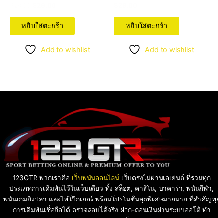
ให้คะแนน
ให้คะแนน
$
29.00
$
29.00
$
29.00
4.75
5.00
ตั้งแต่ 1-5
ตั้งแต่ 1-5
คะแนน
คะแนน
หยิบใส่ตะกร้า
หยิบใส่ตะกร้า
Add to wishlist
Add to wishlist
123GTR พวกเราคือ
เว็บพนันออนไลน์
เว็บตรงไม่ผ่านเอเย่นต์ ที่รวมทุก
ประเภทการเดิมพันไว้ในเว็บเดียว ทั้ง สล็อต, คาสิโน, บาคาร่า, พนันกีฬา,
พนันเกมยิงปลา และไพ่โป๊กเกอร์ พร้อมโปรโมชั่นสุดพิเศษมากมาย ที่สำคัญทุ
การเดิมพันเชื่อถือได้ ตรวจสอบได้จริง ฝาก-ถอนเงินผ่านระบบออโต้ ทำ