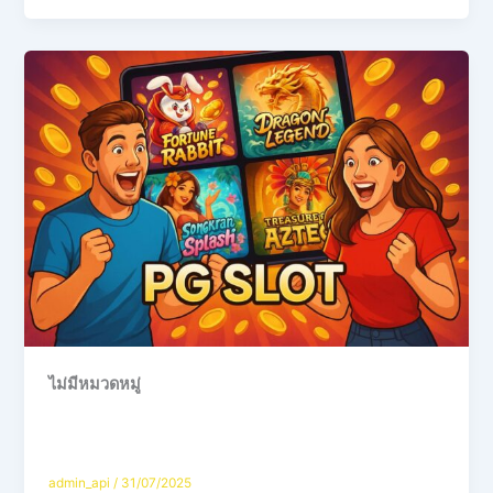
ไม่มีหมวดหมู่
เปิดประสบการณ์ใหม่กับ PG SLOT เว็บตรง
แห่งปี แตกหนักรายใหญ่สุด!
admin_api
/
31/07/2025