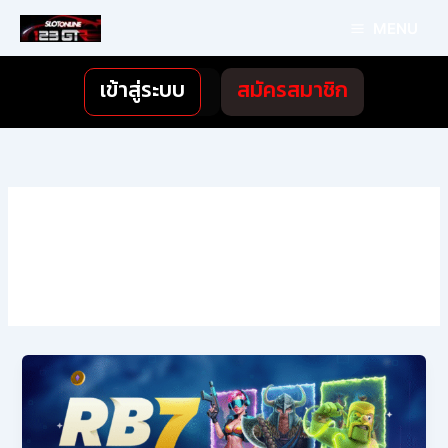
Skip
MENU
to
content
เข้าสู่ระบบ
สมัครสมาชิก
style