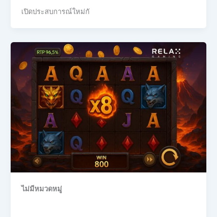
เปิดประสบการณ์ใหม่กั
ไม่มีหมวดหมู่
รีวิวสล็อตค่าย Relax Gaming 8 อันดับสูงสุด