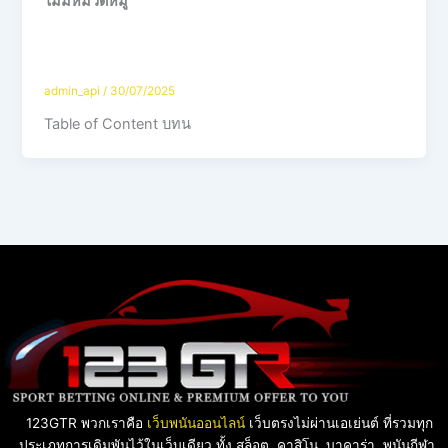
ไม่มีหมวดหมู่
เลือกเว็บคาสิโนออนไลน์ที่ดีที่สุดในปี 2025
ด้วยคำแนะนำที่ปลอดภัยและเชื่อถือได้
admin_api
/
30/07/2025
Table of Content บทน
123GTR พวกเราคือ
เว็บพนันออนไลน์
เว็บตรงไม่ผ่านเอเย่นต์ ที่รวมทุก
ประเภทการเดิมพันไว้ในเว็บเดียว ทั้ง สล็อต, คาสิโน, บาคาร่า, พนันกีฬา,