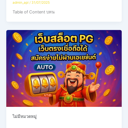
admin_api
/
31/07/2025
Table of Content บทน
ไม่มีหมวดหมู่
เว็บสล็อต PG เว็บตรงเชื่อถือได้ สมัครง่ายไม่