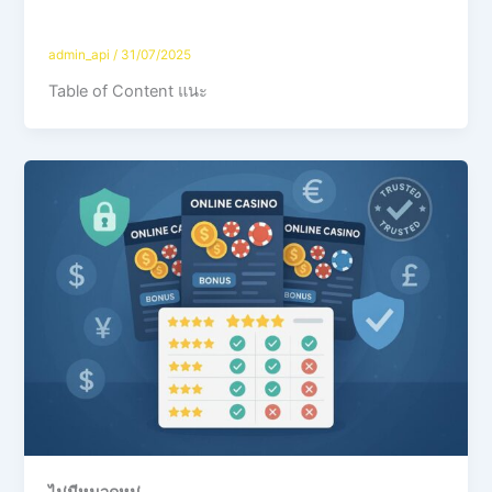
ผ่านเอเย่นต์
admin_api
/
31/07/2025
Table of Content แนะ