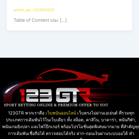
admin_api
/
23/09/2025
Table of Content แนะ […]
123GTR พวกเราคือ
เว็บพนันออนไลน์
เว็บตรงไม่ผ่านเอเย่นต์ ที่รวมทุก
ประเภทการเดิมพันไว้ในเว็บเดียว ทั้ง สล็อต, คาสิโน, บาคาร่า, พนันกีฬา,
พนันเกมยิงปลา และไพ่โป๊กเกอร์ พร้อมโปรโมชั่นสุดพิเศษมากมาย ที่สำคัญทุ
การเดิมพันเชื่อถือได้ ตรวจสอบได้จริง ฝาก-ถอนเงินผ่านระบบออโต้ ทำ