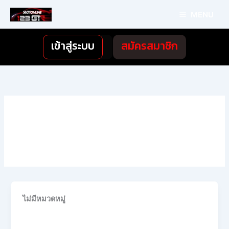
Skip
MENU
to
content
เข้าสู่ระบบ
สมัครสมาชิก
การวิเคราะห์เชิงลึก
ไม่มีหมวดหมู่
ประวัติความเป็นมาและข้อมูลเชิงลึกของ
rb7ค่ายเกม