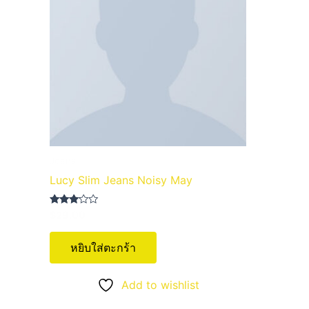
Jeans
Lucy Slim Jeans Noisy May
ให้
$
29.00
คะแนน
3.00
ตั้งแต่
หยิบใส่ตะกร้า
1-5
คะแนน
Add to wishlist