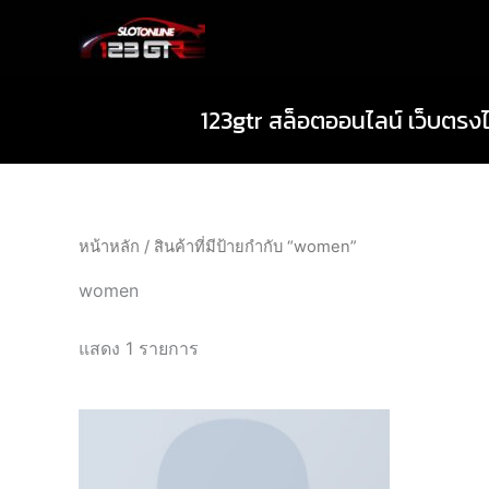
Skip
to
content
123gtr สล็อตออนไลน์ เว็บตรงไม
หน้าหลัก
/ สินค้าที่มีป้ายกำกับ “women”
women
แสดง 1 รายการ