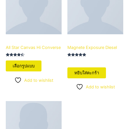
multiple
variants.
The
options
may
be
Shoes
Shoes
chosen
All Star Canvas Hi Converse
Magnete Exposure Diesel
on
the
ให้คะแนน
ให้คะแนน
$
29.00
4.33
5.00
product
เลือกรูปแบบ
ตั้งแต่ 1-5
ตั้งแต่ 1-5
คะแนน
คะแนน
page
หยิบใส่ตะกร้า
Add to wishlist
Add to wishlist
This
product
has
multiple