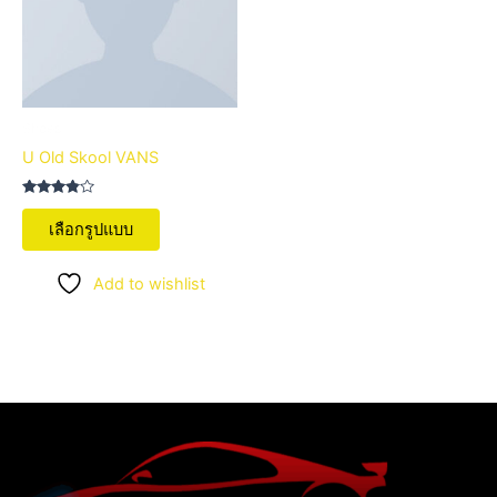
variants.
The
options
may
be
Shoes
chosen
U Old Skool VANS
on
the
ให้
คะแนน
product
เลือกรูปแบบ
3.67
ตั้งแต่ 1-
page
5
คะแนน
Add to wishlist