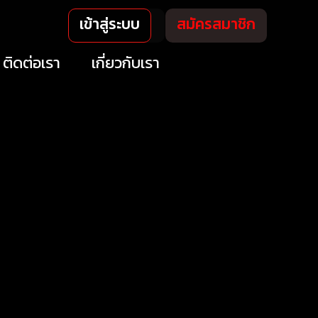
เข้าสู่ระบบ
สมัครสมาชิก
ติดต่อเรา
เกี่ยวกับเรา