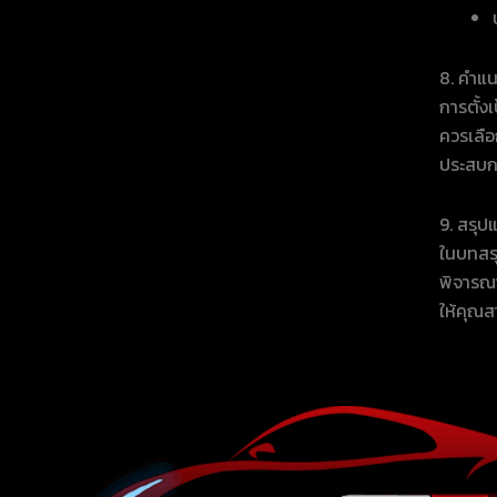
8. คำแน
การตั้ง
ควรเลือ
ประสบกา
9. สรุป
ในบทสรุ
พิจารณา
ให้คุณส