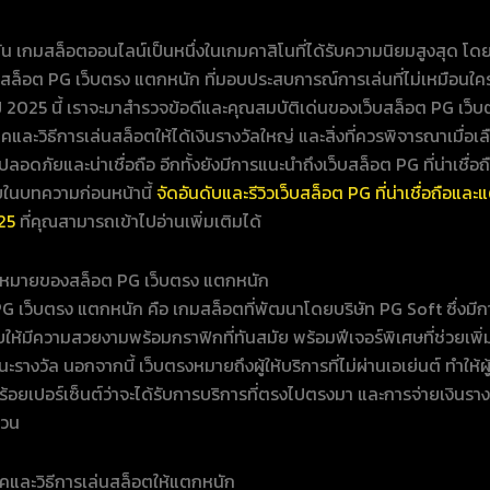
บัน เกมสล็อตออนไลน์เป็นหนึ่งในเกมคาสิโนที่ได้รับความนิยมสูงสุด โด
่งสล็อต PG เว็บตรง แตกหนัก ที่มอบประสบการณ์การเล่นที่ไม่เหมือนใครใ
ปี 2025 นี้ เราจะมาสำรวจข้อดีและคุณสมบัติเด่นของเว็บสล็อต PG เว็
ิคและวิธีการเล่นสล็อตให้ได้เงินรางวัลใหญ่ และสิ่งที่ควรพิจารณาเมื่อเล
ปลอดภัยและน่าเชื่อถือ อีกทั้งยังมีการแนะนำถึงเว็บสล็อต PG ที่น่าเชื่อ
ยในบทความก่อนหน้านี้
จัดอันดับและรีวิวเว็บสล็อต PG ที่น่าเชื่อถือและ
25
ที่คุณสามารถเข้าไปอ่านเพิ่มเติมได้
มหมายของสล็อต PG เว็บตรง แตกหนัก
G เว็บตรง แตกหนัก คือ เกมสล็อตที่พัฒนาโดยบริษัท PG Soft ซึ่งมีก
ห้มีความสวยงามพร้อมกราฟิกที่ทันสมัย พร้อมฟีเจอร์พิเศษที่ช่วยเพิ
รางวัล นอกจากนี้ เว็บตรงหมายถึงผู้ให้บริการที่ไม่ผ่านเอเย่นต์ ทำให้ผู
ด้ร้อยเปอร์เซ็นต์ว่าจะได้รับการบริการที่ตรงไปตรงมา และการจ่ายเงินรางว
นวน
ิคและวิธีการเล่นสล็อตให้แตกหนัก