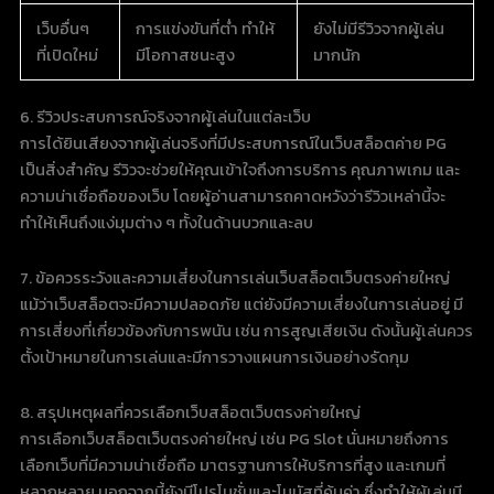
เว็บอื่นๆ
การแข่งขันที่ต่ำ ทำให้
ยังไม่มีรีวิวจากผู้เล่น
ที่เปิดใหม่
มีโอกาสชนะสูง
มากนัก
6. รีวิวประสบการณ์จริงจากผู้เล่นในแต่ละเว็บ
การได้ยินเสียงจากผู้เล่นจริงที่มีประสบการณ์ในเว็บสล็อตค่าย PG
เป็นสิ่งสำคัญ รีวิวจะช่วยให้คุณเข้าใจถึงการบริการ คุณภาพเกม และ
ความน่าเชื่อถือของเว็บ โดยผู้อ่านสามารถคาดหวังว่ารีวิวเหล่านี้จะ
ทำให้เห็นถึงแง่มุมต่าง ๆ ทั้งในด้านบวกและลบ
7. ข้อควรระวังและความเสี่ยงในการเล่นเว็บสล็อตเว็บตรงค่ายใหญ่
แม้ว่าเว็บสล็อตจะมีความปลอดภัย แต่ยังมีความเสี่ยงในการเล่นอยู่ มี
การเสี่ยงที่เกี่ยวข้องกับการพนัน เช่น การสูญเสียเงิน ดังนั้นผู้เล่นควร
ตั้งเป้าหมายในการเล่นและมีการวางแผนการเงินอย่างรัดกุม
8. สรุปเหตุผลที่ควรเลือกเว็บสล็อตเว็บตรงค่ายใหญ่
การเลือกเว็บสล็อตเว็บตรงค่ายใหญ่ เช่น PG Slot นั่นหมายถึงการ
เลือกเว็บที่มีความน่าเชื่อถือ มาตรฐานการให้บริการที่สูง และเกมที่
หลากหลาย นอกจากนี้ยังมีโปรโมชั่นและโบนัสที่คุ้มค่า ซึ่งทำให้ผู้เล่นมี