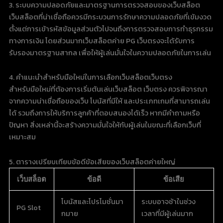
3. ระบบความปลอดภัยและมาตรฐานการตรวจสอบของเว็บสล็อต
เว็บสล็อตที่น่าเชื่อถือควรมีกระบวนการรักษาความปลอดภัยที่เข้มงวด
ตั้งแต่การเข้ารหัสข้อมูลส่วนตัวไปจนถึงการตรวจสอบการทำธุรกรรม
ทางการเงิน โดยส่วนมากเว็บสล็อตค่าย PG เว็บตรงจะได้รับการ
รับรองมาตรฐานสากล เพื่อให้ผู้เล่นมั่นใจในความปลอดภัยในการเล่น
4. คำแนะนำสำหรับมือใหม่ในการเลือกเว็บสล็อตเว็บตรง
สำหรับมือใหม่ที่ต้องการเริ่มต้นเล่นเว็บสล็อต เว็บตรง ควรพิจารณา
จากความน่าเชื่อถือของเว็บ โบนัสที่มีให้ และประเภทเกมที่สามารถเล่น
ได้ รวมถึงการให้บริการลูกค้าที่ตอบสนองได้เร็ว หากมีคำถามหรือ
ปัญหา สิ่งเหล่านี้จะสร้างความมั่นใจให้กับผู้เล่นในขณะที่เลือกเว็บที่
เหมาะสม
5. ตารางเปรียบเทียบข้อดีข้อเสียของเว็บสล็อตค่ายใหญ่
เว็บสล็อต
ข้อดี
ข้อเสีย
โบนัสและโปรโมชั่นมา
ระบบอาจช้าในช่วง
PG Slot
กมาย
เวลาที่มีผู้เล่นมาก