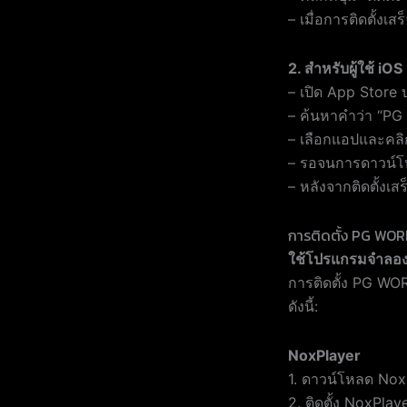
– เมื่อการติดตั้งเ
2. สำหรับผู้ใช้ iO
– เปิด App Store
– ค้นหาคำว่า “P
– เลือกแอปและคลิกท
– รอจนการดาวน์โหล
– หลังจากติดตั้งเ
การติดตั้ง PG WO
ใช้โปรแกรมจำลอง
การติดตั้ง PG WO
ดังนี้:
NoxPlayer
1. ดาวน์โหลด Nox
2. ติดตั้ง NoxPla