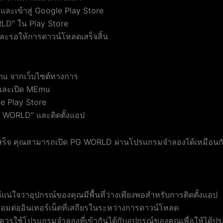
 และเข้าสู่ Google Play Store
LD” ใน Play Store
ั้งและรอให้การดาวน์โหลดเสร็จสิ้น
mu จากเว็บไซต์ทางการ
มและเปิด MEmu
le Play Store
G WORLD” และติดตั้งแอป
อปเสร็จ คุณสามารถเปิด PG WORLD ผ่านโปรแกรมจำลองได้เหมือนกั
น่ใจว่าอุปกรณ์ของคุณมีพื้นที่ว่างเพียงพอสำหรับการติดตั้งแอป
่อมต่ออินเทอร์เน็ตที่เสถียรในระหว่างการดาวน์โหลด
วรใช้โปรแกรมจำลองที่เข้ากันได้กับอุปกรณ์ของคุณเพื่อให้ได้ปร