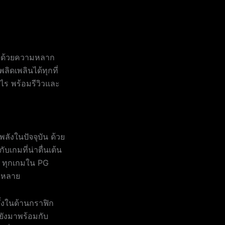
์ ด้วยความหลาก
ิดเพลินได้ทุกที่
ไร พร้อมรีวิวและ
ังในปัจจุบัน ด้วย
เกมที่น่าตื่นเต้น
 ทุกเกมใน PG
ากหลาย
ั้งในด้านกราฟิก
ยังมาพร้อมกับ