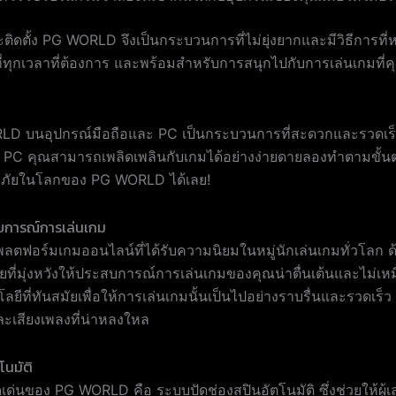
ดตั้ง PG WORLD จึงเป็นกระบวนการที่ไม่ยุ่งยากและมีวิธีการที
ี่ทุกเวลาที่ต้องการ และพร้อมสำหรับการสนุกไปกับการเล่นเกมที่ค
RLD บนอุปกรณ์มือถือและ PC เป็นกระบวนการที่สะดวกและรวดเร็ว
อ PC คุณสามารถเพลิดเพลินกับเกมได้อย่างง่ายดายลองทำตามขั้
ผจญภัยในโลกของ PG WORLD ได้เลย!
สบการณ์การเล่นเกม
ฟอร์มเกมออนไลน์ที่ได้รับความนิยมในหมู่นักเล่นเกมทั่วโลก ด้ว
่มุ่งหวังให้ประสบการณ์การเล่นเกมของคุณน่าตื่นเต้นและไม่เหมื
ีที่ทันสมัยเพื่อให้การเล่นเกมนั้นเป็นไปอย่างราบรื่นและรวดเร
ะเสียงเพลงที่น่าหลงใหล
โนมัติ
ดดเด่นของ PG WORLD คือ ระบบปัดช่องสปินอัตโนมัติ ซึ่งช่วยให้ผู้เ