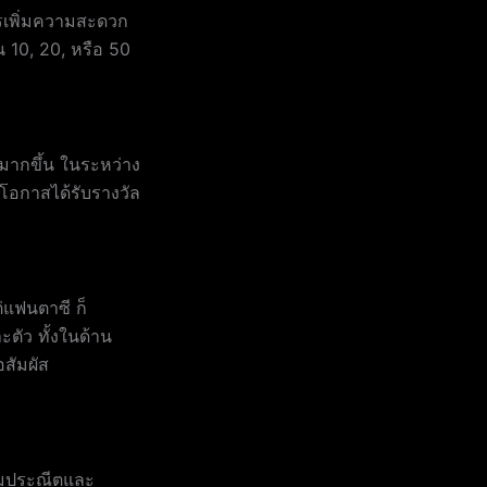
ารเพิ่มความสะดวก
 10, 20, หรือ 50
่นมากขึ้น ในระหว่าง
มีโอกาสได้รับรางวัล
่แฟนตาซี ก็
ัว ทั้งในด้าน
อสัมผัส
ามประณีตและ