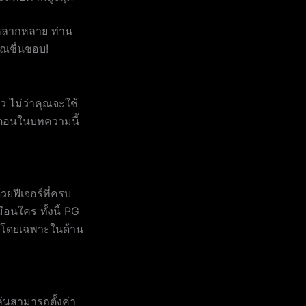
่หลากหลาย ท่าน
ุณชื่นชอบ!
 ไม่ว่าคุณจะใช้
นตอนในบทความนี้
ยฟีเจอร์ที่ครบ
อนใคร ทั้งนี้ PG
็ว โดยเฉพาะในด้าน
ล่นสามารถตั้งค่า