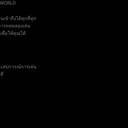
G WORLD
ข้าถึงได้ทุกที่ทุก
ามารถทดลองเล่น
เพื่อให้คุณได้
บประสบการณ์การเล่น
ที