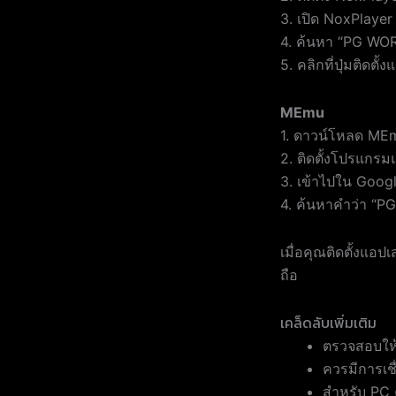
3. เปิด NoxPlayer
4. ค้นหา “PG WOR
5. คลิกที่ปุ่มติดต
MEmu
1. ดาวน์โหลด ME
2. ติดตั้งโปรแกร
3. เข้าไปใน Goog
4. ค้นหาคำว่า “P
เมื่อคุณติดตั้งแ
ถือ
เคล็ดลับเพิ่มเติม
ตรวจสอบให้แ
ควรมีการเชื
สำหรับ PC ค