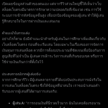
เปิดเผยข้อมูลส่วนตัวของตนเอง แต่จากรีวิวส่วนใหญ่ชี้ให้เห็นว่าเว็บ
สล็อตเว็บตรงมีมาตรการรักษาความปลอดภัยที่เข้มงวด เช่น การใช้
ระบบการเข้ารหัสข้อมูลขั้นสูง เพื่อปกป้องข้อมูลของผู้เล่น ทำให้ผู้เล่น
รู้สึกสบายใจในการฝากเงินและเล่นเกม
คำแนะนำในการเล่น
อย่างไรก็ตาม ยังมีคำแนะนำสำหรับผู้เล่นในการศึกษาเพิ่มเติมเกี่ยวกับ
เว็บสล็อตเว็บตรง ก่อนที่จะเริ่มเล่น โดยเฉพาะในเรื่องของการจัดการ
เงินทุนการเล่นสล็อต ควรมีการตั้งงบประมาณที่ชัดเจนเพื่อป้องกันการ
สูญเสียที่ไม่จำเป็น ผู้เล่นควรเฝ้าระวังการเล่นที่เกินขอบเขต หรือการ
ใช้จ่ายเงินเกินกว่าที่ตั้งใจไว้
ประสบการณ์จากผู้เล่นจริง
จากการศึกษารีวิว มีผู้เล่นหลายรายที่ได้แบ่งปันประสบการณ์จริงใน
การเล่นเว็บสล็อตเว็บตรง ซึ่งให้ข้อมูลที่น่าสนใจ เราขอนำเสนอคำ
รับรองจากผู้เล่นที่ได้ผ่านการเล่นจริง:
ผู้เล่น A:
“การถอนเงินที่นี่รวดเร็วมาก ฉันไม่เคยต้องรอนาน