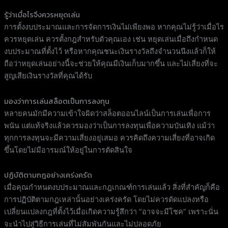
รู้ว่าเมื่อไรจึงควรหยุดเล่น
การตั้งงบประมาณและการจัดการเงินไม่เพียงพอ หากคุณไม่รู้ว่าเมื่อไร
ควรหยุดเล่น ควรตั้งกฎสำหรับตัวคุณเอง เช่น หยุดเล่นเมื่อถึงกำหนด
งบประมาณที่ตั้งไว้ หรือหากคุณชนะเงินรางวัลถึงจำนวนนึงแล้วก็ให้
ถือว่าหยุดเล่นอย่างนี้จะช่วยให้คุณมีเงินเก็บมากขึ้น และไม่เสี่ยงที่จะ
สูญเสียเงินรางวัลที่คุณได้รับ
มองว่าการเล่นสล็อตเป็นการลงทุน
หลายคนมักมีความเข้าใจผิดว่าสล็อตออนไลน์เป็นการเล่นเพื่อการ
พนัน แต่แท้จริงแล้วควรมองว่าเป็นการลงทุนเพื่อความบันเทิง แม้ว่า
ทุกการลงทุนจะมีความเสี่ยงอยู่เสมอ ควรคิดถึงความเสี่ยงที่อาจเกิด
ขึ้นโดยไม่มีอารมณ์ให้อยู่ในการตัดสินใจ
ปฏิบัติตามกฎอย่างเคร่งครัด
เมื่อคุณกำหนดงบประมาณและกฎเกณฑ์การเล่นแล้ว สิ่งที่สำคัญก็คือ
การปฏิบัติตามกฎเหล่านั้นอย่างเคร่งครัด โดยไม่ควรดัดแปลงหรือ
เปลี่ยนแปลงกฎที่ตั้งไว้เมื่อเกิดความรู้สึกว่า “อาจจะมีโชค” เพราะนั่น
จะนำไปสู่วิธีการเล่นที่ไม่สัมพันกันและไม่ปลอดภัย