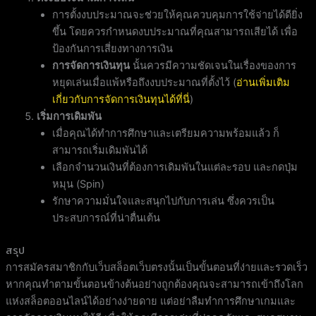
การตั้งงบประมาณจะช่วยให้คุณควบคุมการใช้จ่ายได้ดียิ่ง
ขึ้น โดยควรกำหนดงบประมาณที่คุณสามารถเสียได้ เพื่อ
ป้องกันการเสี่ยงทางการเงิน
การจัดการเงินทุน
นั้นควรมีความชัดเจนในเรื่องของการ
หยุดเล่นเมื่อแพ้หรือถึงงบประมาณที่ตั้งไว้ (
อ่านเพิ่มเติม
เกี่ยวกับการจัดการเงินทุนได้ที่นี่
)
เริ่มการเดิมพัน
เมื่อคุณได้ทำการศึกษาและเตรียมความพร้อมแล้ว ก็
สามารถเริ่มเดิมพันได้
เลือกจำนวนเงินที่ต้องการเดิมพันในแต่ละรอบ และกดปุ่ม
หมุน (Spin)
รักษาความมั่นใจและสนุกไปกับการเล่น ซึ่งควรเป็น
ประสบการณ์ที่น่าตื่นเต้น
สรุป
การสมัครสมาชิกกับเว็บสล็อตเว็บตรงนั้นเป็นขั้นตอนที่ง่ายและรวดเร็ว
หากคุณทำตามขั้นตอนข้างต้นอย่างถูกต้องคุณจะสามารถเข้าถึงโลก
แห่งสล็อตออนไลน์ได้อย่างง่ายดาย แต่อย่าลืมทำการศึกษาเกมและ