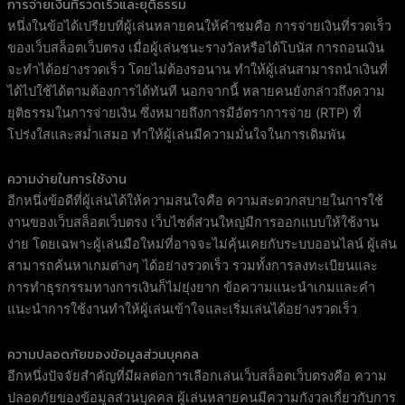
การจ่ายเงินที่รวดเร็วและยุติธรรม
หนึ่งในข้อได้เปรียบที่ผู้เล่นหลายคนให้คำชมคือ การจ่ายเงินที่รวดเร็ว
ของเว็บสล็อตเว็บตรง เมื่อผู้เล่นชนะรางวัลหรือได้โบนัส การถอนเงิน
จะทำได้อย่างรวดเร็ว โดยไม่ต้องรอนาน ทำให้ผู้เล่นสามารถนำเงินที่
ได้ไปใช้ได้ตามต้องการได้ทันที นอกจากนี้ หลายคนยังกล่าวถึงความ
ยุติธรรมในการจ่ายเงิน ซึ่งหมายถึงการมีอัตราการจ่าย (RTP) ที่
โปร่งใสและสม่ำเสมอ ทำให้ผู้เล่นมีความมั่นใจในการเดิมพัน
ความง่ายในการใช้งาน
อีกหนึ่งข้อดีที่ผู้เล่นได้ให้ความสนใจคือ ความสะดวกสบายในการใช้
งานของเว็บสล็อตเว็บตรง เว็บไซต์ส่วนใหญ่มีการออกแบบให้ใช้งาน
ง่าย โดยเฉพาะผู้เล่นมือใหม่ที่อาจจะไม่คุ้นเคยกับระบบออนไลน์ ผู้เล่น
สามารถค้นหาเกมต่างๆ ได้อย่างรวดเร็ว รวมทั้งการลงทะเบียนและ
การทำธุรกรรมทางการเงินก็ไม่ยุ่งยาก ข้อความแนะนำเกมและคำ
แนะนำการใช้งานทำให้ผู้เล่นเข้าใจและเริ่มเล่นได้อย่างรวดเร็ว
ความปลอดภัยของข้อมูลส่วนบุคคล
อีกหนึ่งปัจจัยสำคัญที่มีผลต่อการเลือกเล่นเว็บสล็อตเว็บตรงคือ ความ
ปลอดภัยของข้อมูลส่วนบุคคล ผู้เล่นหลายคนมีความกังวลเกี่ยวกับการ