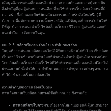
เมื่อพูดถึงการเล่นสล็อตออนไลน์ ความปลอดภัยและความคุ้มค่าเป็น
สิ่งสำคัญที่สุด ผู้เล่นหลายคนเลือกที่จะใช้บริการเว็บสล็อตเว็บตรงที่มี
ความน่าเชื่อถือและเป็นที่นิยมในวงการ แต่สำหรับมือใหม่หรือผู้ที่
ต้องการเพิ่มทักษะ บทความนี้จะช่วยให้คุณมีข้อมูลเพื่อการตัดสินใจที่
ดีที่สุด ด้วยการแนะนำเว็บไซต์สล็อตเว็บตรง รีวิวจากผู้เล่นจริง และคำ
แนะนำในการจัดการเงินทุน
แนะนำเว็บสล็อตเว็บตรง คืออะไรและทำไมต้องเลือก
ในยุคที่การเล่นเกมสล็อตออนไลน์ได้รับความนิยมไปทั่วโลก เว็บสล็อต
เว็บตรงก็ก้าวเข้ามาเป็นตัวเลือกที่น่าสนใจสำหรับผู้เล่นในประเทศไทย
โดยเว็บสล็อตเว็บตรง คือเว็บไซต์ที่ให้บริการเล่นสล็อตออนไลน์โดยไม่
ผ่านเอเย่นต์ ซึ่งทำให้การเข้าถึงเกมและการทำธุรกรรมต่างๆ สามารถ
ทำได้อย่างรวดเร็วและปลอดภัย
ความสำคัญของการเลือกเว็บตรง
การเลือกเล่นเว็บสล็อตเว็บตรงมีข้อดีมากมาย ซึ่งรวมถึง:
การเล่นที่ตรงไปตรงมา
: เนื่องจากไม่ผ่านเอเย่นต์ ผู้เล่นสามารถ