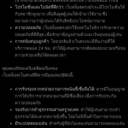
เข้าถึงเกมได้โดยตรง ผลลัพธ์ที่ได้จะมีความซื่อสัตย์มากขึ้น
โปรโมชั่นและโบนัสที่ดีกว่า
: เว็บสล็อตตรงมักจะมีโปรโมชั่นให้
กับสมาชิกสูงมาก เพื่อดึงดูดผู้เล่นให้เข้ามาใช้งาน ซึ่ง
หมายความว่าผู้เล่นจะได้รับสิทธิประโยชน์มากมาย
ความปลอดภัย
: เว็บสล็อตตรงมักใช้เทคโนโลยีการรักษาความ
ปลอดภัยที่ดีที่สุด เพื่อรักษาข้อมูลส่วนตัวและเงินทุนของผู้เล่น
การสนับสนุนลูกค้า
: โดยปกติแล้วเว็บตรงจะมีทีมงานที่ให้
บริการตลอด 24 ชม. ทำให้ผู้เล่นสามารถติดต่อสอบถามหรือขอ
ความช่วยเหลือได้ตลอดเวลา
คุณสมบัติของเว็บสล็อตเว็บตรง
เว็บสล็อตเว็บตรงที่ดีควรมีคุณสมบัติดังนี้:
การรับรองจากหน่วยงานการพนันที่เชื่อถือได้
: ควรมีใบอนุญาต
การให้บริการจากหน่วยงานที่มีชื่อเสียง เพื่อการรับประกัน
ความปลอดภัย
รองรับการทำธุรกรรมผ่านทรูวอเลท
: ทำให้ผู้เล่นสามารถทำ
ธุรกรรมได้สะดวกสบายยิ่งขึ้น โดยไม่มีขั้นต่ำในการฝากถอน
มีระบบทดลองเล่น
: สำหรับผู้ที่ยังไม่เคยเล่นสามารถทดลองเล่น