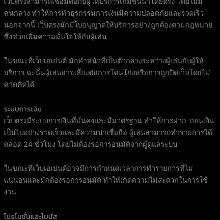
เว็บตรงสามารถเชื่อมต่อกับผู้ให้บริการเกมชั้นนำโดยตรง โดยไม่มี
คนกลาง ทำให้การทำธุรกรรมการเงินมีความปลอดภัยและรวดเร็ว
นอกจากนี้ เว็บตรงมักมีใบอนุญาตให้บริการอย่างถูกต้องตามกฎหมาย
ซึ่งช่วยเพิ่มความมั่นใจให้กับผู้เล่น
ในขณะที่เว็บเอเย่นต์ มักทำหน้าที่เป็นตัวกลางระหว่างผู้เล่นกับผู้ให้
บริการ ฉะนั้นผู้เล่นอาจเสี่ยงต่อการโดนโกงหรือการถูกปิดเว็บโดยไม่
คาดคิดได้
ระบบการเงิน
เว็บตรงมีระบบการเงินที่มั่นคงและมีมาตรฐาน ทำให้การฝาก-ถอนเงิน
เป็นไปอย่างรวดเร็วและมีความน่าเชื่อถือ ผู้เล่นสามารถทำรายการได้
ตลอด 24 ชั่วโมง โดยไม่ต้องรอการอนุมัติจากผู้ดูแลระบบ
ในขณะที่เว็บเอเย่นต์อาจมีการกำหนดเวลาการทำรายการที่ไม่
แน่นอนและมักต้องรอการอนุมัติ ทำให้เกิดความไม่สะดวกในการใช้
งาน
โปรโมชั่นและโบนัส