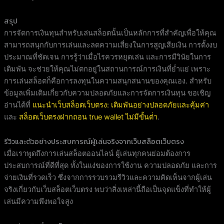
สรุป
การจัดการเงินทุนสำหรับเล่นสล็อตนั้นเป็นหลักการที่สำคัญเพื่อให้คุณ
สามารถสนุกกับการเล่นและลดความเสี่ยงในการสูญเสียเงิน การตั้งงบ
ประมาณที่ชัดเจน การรู้ว่าเมื่อไรควรหยุดเล่น และการมีวินัยในการ
เดิมพัน จะช่วยให้คุณไม่ตกอยู่ในสถานการณ์การเงินที่ย่ำแย่ เพราะ
การเล่นสล็อตก็คือการลงทุนในความสนุกสนานของคุณเอง. สำหรับ
ข้อมูลเพิ่มเติมเกี่ยวกับความปลอดภัยและการจัดการเงินทุน ขอเชิญ
อ่านได้ที่
แนะนำเว็บสล็อตเว็บตรง: เดิมพันอย่างปลอดภัยและคุ้มค่า
และ
สล็อตเว็บตรงฝากถอน true wallet ไม่มีขั้นต่ํา
.
รีวิวและตัวอย่างประสบการณ์ผู้เล่นจริงจากเว็บสล็อตเว็บตรง
เมื่อเราพูดถึงการเล่นสล็อตออนไลน์ ผู้เล่นทุกคนย่อมต้องการ
ประสบการณ์ที่ดีที่สุด ทั้งในแง่ของการใช้งาน ความปลอดภัย และการ
จ่ายเงินที่รวดเร็ว ซึ่งจากการรวบรวมรีวิวและความคิดเห็นจากผู้เล่น
จริงเกี่ยวกับเว็บสล็อตเว็บตรง พบว่าสิ่งเหล่านี้ถือเป็นจุดแข็งที่ทำให้ผู้
เล่นมีความพึงพอใจสูง